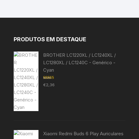
PRODUTOS EM DESTAQUE
BROTHER LC1220XL / LC1240XL /
LC1280XL / LC1240C - Genérico -
Cyan
Avaliação
€
2,36
5.00
de 5
Xiaomi Redmi Buds 6 Play Auriculares