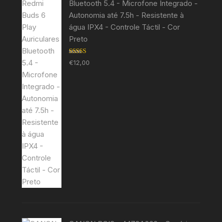
Bluetooth 5.4 - Microfone Integrado -
Autonomia até 7.5h - Resistente à
água IPX4 - Controle Táctil - Cor
Preto
Avaliação
€
12,00
5.00
de 5