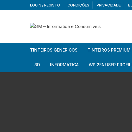
Skip
LOGIN / REGISTO
CONDIÇÕES
PRIVACIDADE
B
to
content
TINTEIROS GENÉRICOS
TINTEIROS PREMIUM
Brother
Brother
3D
INFORMÁTICA
WP 2FA USER PROFIL
Brother – Pack
Epson
Filamentos
Periféricos
Aur
Canon
HP
Armazenamento externo
Co
Ca
Canon – Pack
Lexmark
Redes e Conetividade
We
Me
Ad
Epson
Rat