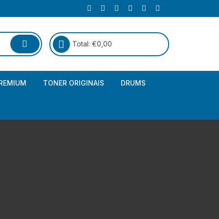
Total:
€
0,00
REMIUM
TONER ORIGINAIS
DRUMS
Canon
Brother – Genérico
HP
Canon – Genérico
Kyocera
Canon – Originais
Epson – Genéricos
HP – Genérico