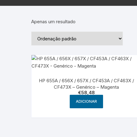
Epson – Pack
Rat
HP
Apenas um resultado
HP – Pack
Lexmark
Lexmark – Pack
HP 655A / 656X / 657X / CF453A / CF463X /
CF473X – Genérico – Magenta
€
58,48
ADICIONAR