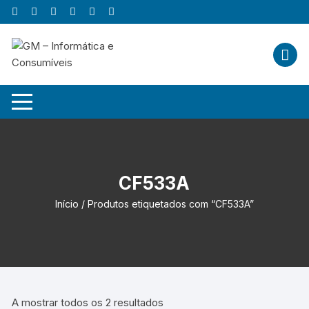
Skip
to
content
CF533A
Início
/ Produtos etiquetados com “CF533A”
A mostrar todos os 2 resultados