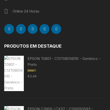
Online 24 Horas
PRODUTOS EM DESTAQUE
EPSON T0801 - C13T08014010 - Genérico -
Preto
Avaliação
€
3,46
5.00
de 5
EPSON C3900 / CX37 - C13S050593 -