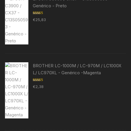
Genérico - Preto
Avaliação
€
25,83
5.00
de 5
BROTHER LC-1000M / LC-970M / LC1000X
L/ LC970XL - Genérico -Magenta
Avaliação
€
2,38
5.00
de 5