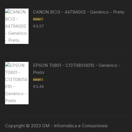
CANON BCI3 - 4479A002 - Genérico - Preto
Avaliação
€
3,57
5.00
de 5
EPSON T0801 - C13T08014010 - Genérico -
Preto
Avaliação
€
3,46
5.00
de 5
Copyright © 2023 GM - Informática e Consumíveis