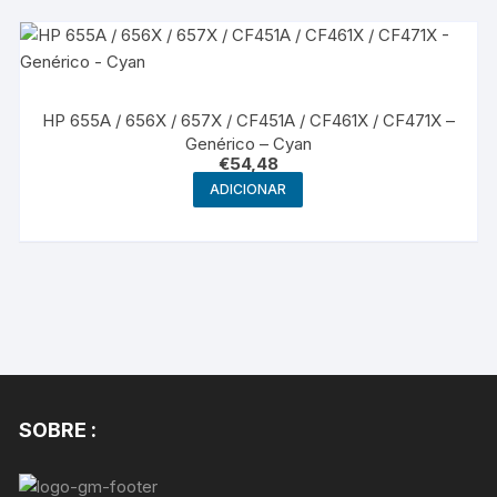
HP 655A / 656X / 657X / CF451A / CF461X / CF471X –
Genérico – Cyan
€
54,48
ADICIONAR
SOBRE :