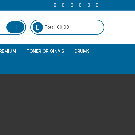
Total:
€
0,00
REMIUM
TONER ORIGINAIS
DRUMS
Canon
Brother – Genérico
HP
Canon – Genérico
Kyocera
Canon – Originais
Epson – Genéricos
HP – Genérico