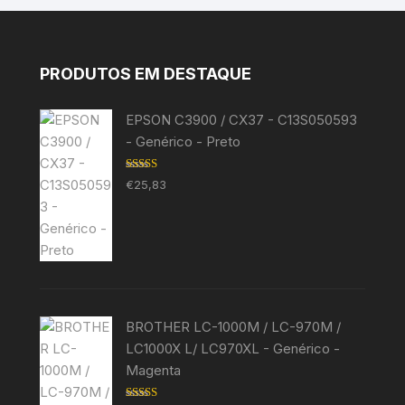
PRODUTOS EM DESTAQUE
EPSON C3900 / CX37 - C13S050593
- Genérico - Preto
Avaliação
€
25,83
5.00
de 5
BROTHER LC-1000M / LC-970M /
LC1000X L/ LC970XL - Genérico -
Magenta