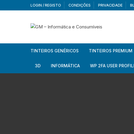
Skip
LOGIN / REGISTO
CONDIÇÕES
PRIVACIDADE
B
to
content
TINTEIROS GENÉRICOS
TINTEIROS PREMIUM
Brother
Brother
3D
INFORMÁTICA
WP 2FA USER PROFIL
Brother – Pack
Epson
Filamentos
Periféricos
Aur
Canon
HP
Armazenamento externo
Co
Ca
Canon – Pack
Lexmark
Redes e Conetividade
We
Me
Ad
Epson
Rat