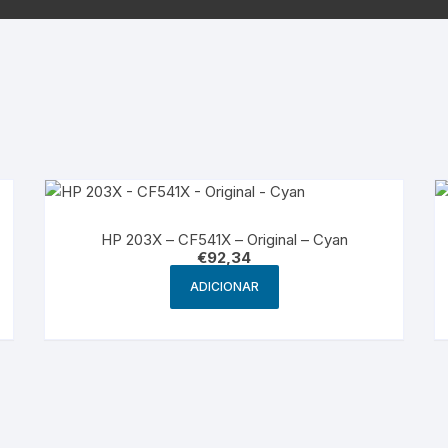
Samsung
Samsun
os sem fio
HP 203X – CF541X – Original – Cyan
€
92,34
ADICIONAR