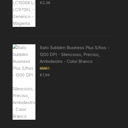
Avaliação
€
2,38
5.00
de 5
Rato Subblim Business Plus S/fios -
1200 DPI - Silencioso, Preciso,
Ambidestro - Color Branco
Avaliação
€
7,99
5.00
de 5