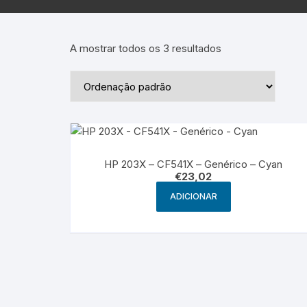
Epson – Pack
Rat
HP
A mostrar todos os 3 resultados
HP – Pack
Lexmark
Lexmark – Pack
HP 203X – CF541X – Genérico – Cyan
€
23,02
ADICIONAR