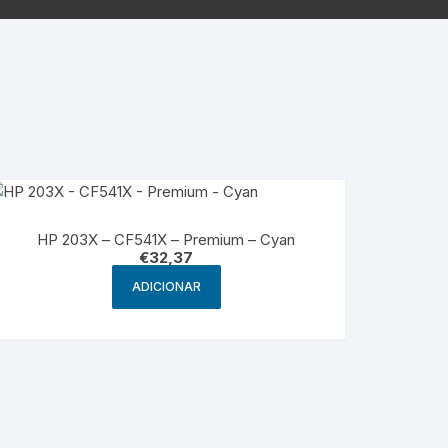
g
HP – Originais
Samsung – Genérico
HP 203X – CF541X – Premium – Cyan
€
32,37
ADICIONAR