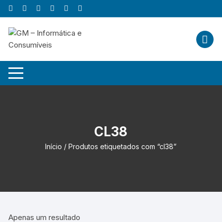
Skip
to
content
CL38
Início
/ Produtos etiquetados com “cl38”
Apenas um resultado