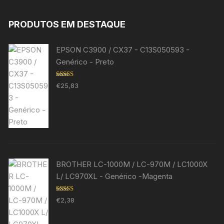
PRODUTOS EM DESTAQUE
EPSON C3900 / CX37 - C13S050593 -
Genérico - Preto
Avaliação
€
25,83
5.00
de 5
BROTHER LC-1000M / LC-970M / LC1000X
L/ LC970XL - Genérico -Magenta
Avaliação
€
2,38
5.00
de 5