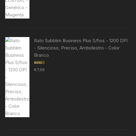
Rato Subblim Business Plus S/fios - 1200 DPI
- Silencioso, Preciso, Ambidestro - Color
Branco
Avaliação
€
7,99
5.00
de 5