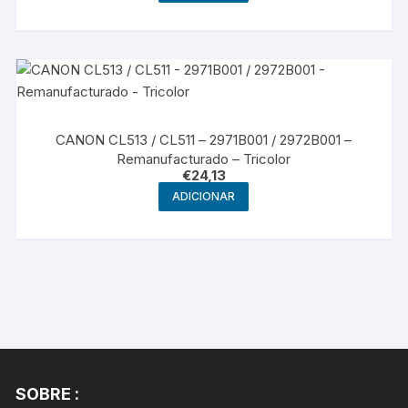
CANON CL513 / CL511 – 2971B001 / 2972B001 –
Remanufacturado – Tricolor
€
24,13
ADICIONAR
SOBRE :