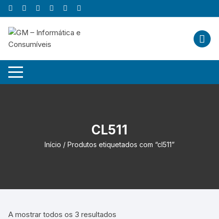
Skip
to
content
CL511
Início
/ Produtos etiquetados com “cl511”
A mostrar todos os 3 resultados