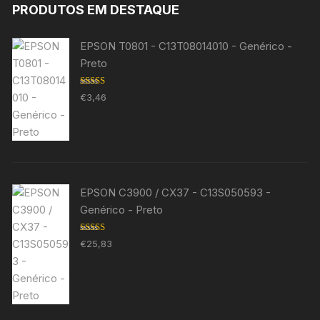
PRODUTOS EM DESTAQUE
EPSON T0801 - C13T08014010 - Genérico -
Preto
Avaliação
€
3,46
5.00
de 5
EPSON C3900 / CX37 - C13S050593 -
Genérico - Preto
Avaliação
€
25,83
5.00
de 5