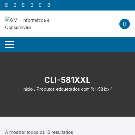
Skip
to
content
CLI-581XXL
Início
/ Produtos etiquetados com “cli-581xxl”
A mostrar todos os 10 resultados