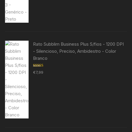
5.00
de 5
Rato Subblim Business Plus S/fios - 1200 DPI
- Silencioso, Preciso, Ambidestro - Color
Branco
Avaliação
€
7,99
5.00
de 5