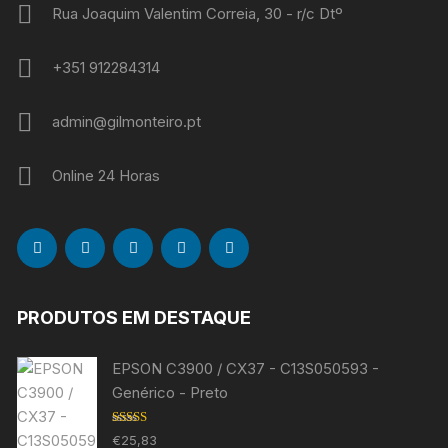
Rua Joaquim Valentim Correia, 30 - r/c Dtº
+351 912284314
admin@gilmonteiro.pt
Online 24 Horas
PRODUTOS EM DESTAQUE
EPSON C3900 / CX37 - C13S050593 -
Genérico - Preto
Avaliação
€
25,83