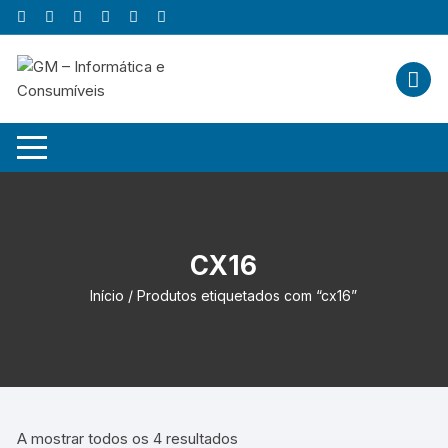
Skip
to
content
CX16
Início
/ Produtos etiquetados com “cx16”
A mostrar todos os 4 resultados