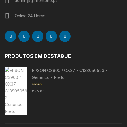
admin@gilmonteiro.pt
Online 24 Horas
PRODUTOS EM DESTAQUE
EPSON C3900 / CX37 - C13S050593 -
Genérico - Preto
Avaliação
€
25,83
5.00
de 5