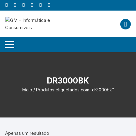
Skip
to
content
DR3000BK
Início
/ Produtos etiquetados com “dr3000bk”
Apenas um resultado