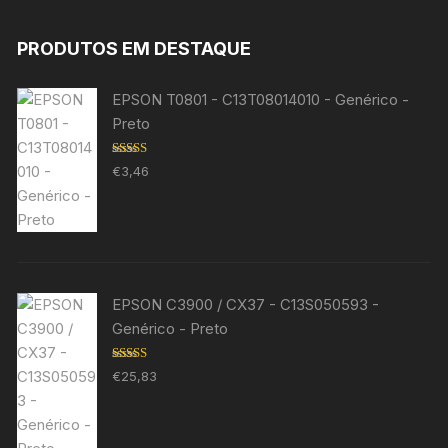
PRODUTOS EM DESTAQUE
EPSON T0801 - C13T08014010 - Genérico -
Preto
Avaliação
€
3,46
5.00
de 5
EPSON C3900 / CX37 - C13S050593 -
Genérico - Preto
Avaliação
€
25,83
5.00
de 5