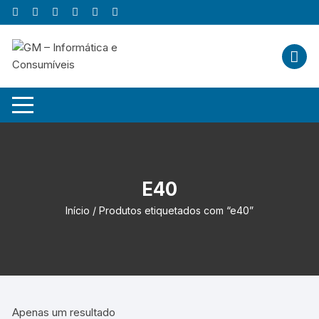
Skip
to
content
E40
Início
/ Produtos etiquetados com “e40”
Apenas um resultado