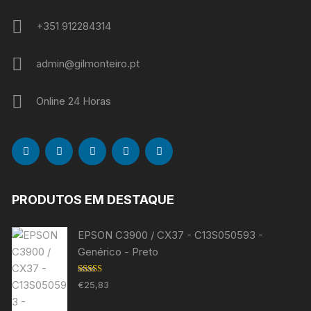
+351 912284314
admin@gilmonteiro.pt
Online 24 Horas
PRODUTOS EM DESTAQUE
EPSON C3900 / CX37 - C13S050593 -
Genérico - Preto
Avaliação
€
25,83
5.00
de 5