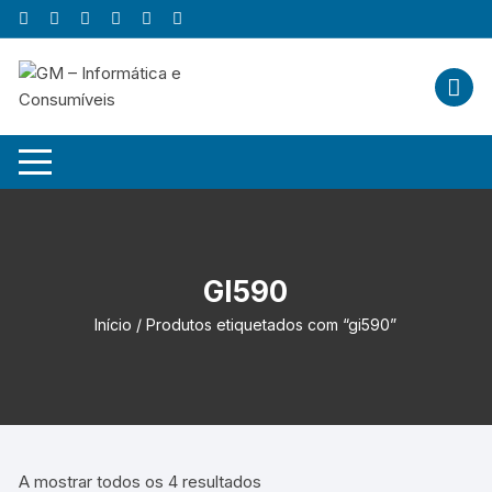
Skip
to
content
GI590
Início
/ Produtos etiquetados com “gi590”
A mostrar todos os 4 resultados