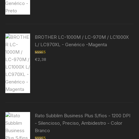
BROTHER LC-1000M / LC-970M / LC1000X
L/ LC970XL - Genérico -Magenta
Avaliação
€
2,38
5.00
de 5
Rato Subblim Business Plus S/fios - 1200 DPI
- Silencioso, Preciso, Ambidestro - Color
Branco