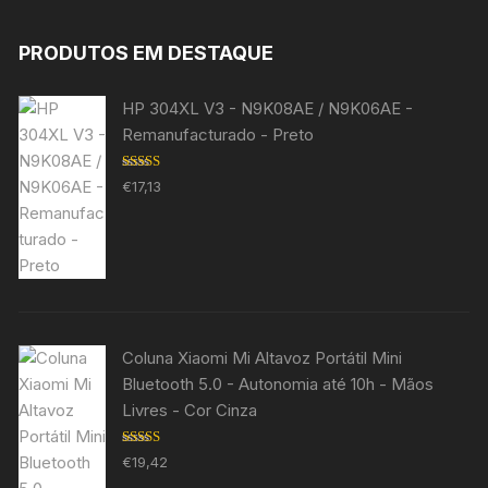
PRODUTOS EM DESTAQUE
HP 304XL V3 - N9K08AE / N9K06AE -
Remanufacturado - Preto
Avaliação
€
17,13
5.00
de 5
Coluna Xiaomi Mi Altavoz Portátil Mini
Bluetooth 5.0 - Autonomia até 10h - Mãos
Livres - Cor Cinza
Avaliação
€
19,42
5.00
de 5