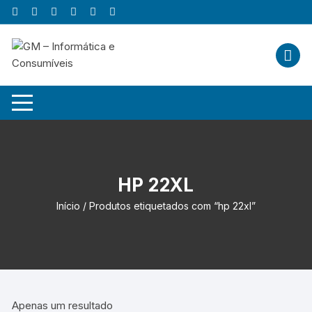
Skip
to
content
HP 22XL
Início
/ Produtos etiquetados com “hp 22xl”
Apenas um resultado