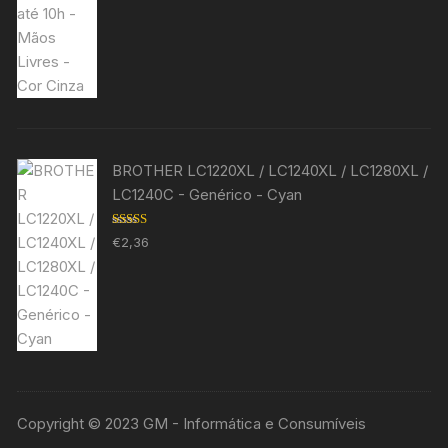
BROTHER LC1220XL / LC1240XL / LC1280XL /
LC1240C - Genérico - Cyan
Avaliação
€
2,36
5.00
de 5
Copyright © 2023 GM - Informática e Consumíveis