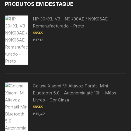
PRODUTOS EM DESTAQUE
HP 304XL V3 - N9K08AE / N9K06AE -
Remanufacturado - Preto
Avaliação
€
17,13
5.00
de 5
Coluna Xiaomi Mi Altavoz Portátil Mini
Bluetooth 5.0 - Autonomia até 10h - Mãos
Livres - Cor Cinza
Avaliação
€
19,42
5.00
de 5