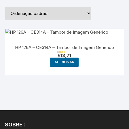
HP 126A – CE314A – Tambor de Imagem Genérico
€
13,71
Avaliação
4.00
ADICIONAR
de 5
SOBRE :