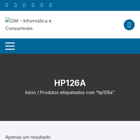
Skip
to
content
HP126A
Início
/ Produtos etiquetados com “hp126a”
Apenas um resultado