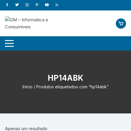
Skip
to
content
HP14ABK
Início
/ Produtos etiquetados com “hp14abk”
Apenas um resultado