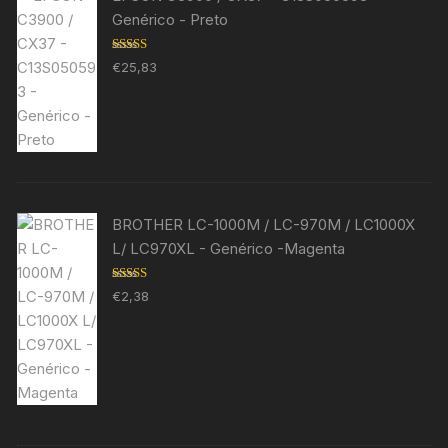
Genérico - Preto
Avaliação
€
25,83
5.00
de 5
BROTHER LC-1000M / LC-970M / LC1000X
L/ LC970XL - Genérico -Magenta
Avaliação
€
2,38
5.00
de 5