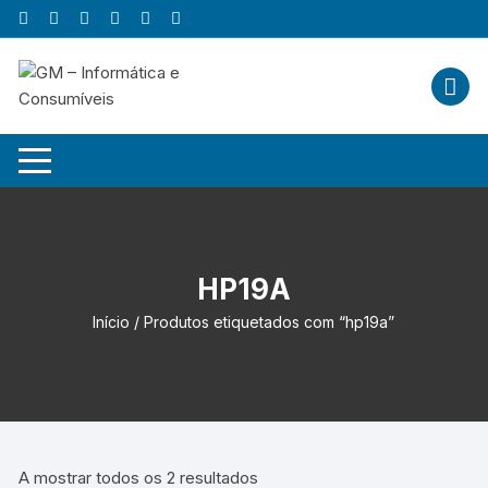
Skip
to
content
HP19A
Início
/ Produtos etiquetados com “hp19a”
A mostrar todos os 2 resultados