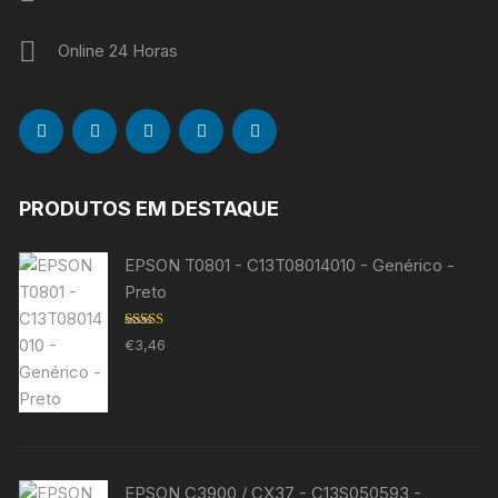
Online 24 Horas
PRODUTOS EM DESTAQUE
EPSON T0801 - C13T08014010 - Genérico -
Preto
Avaliação
€
3,46
5.00
de 5
EPSON C3900 / CX37 - C13S050593 -