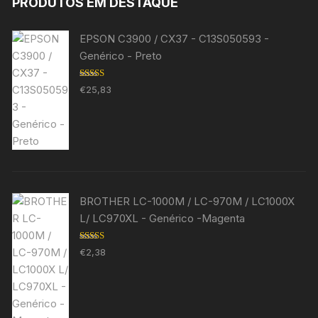
PRODUTOS EM DESTAQUE
EPSON C3900 / CX37 - C13S050593 -
Genérico - Preto
Avaliação
€
25,83
5.00
de 5
BROTHER LC-1000M / LC-970M / LC1000X
L/ LC970XL - Genérico -Magenta
Avaliação
€
2,38
5.00
de 5