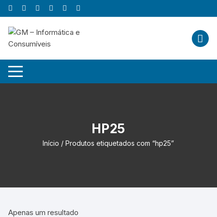
Skip
to
content
HP25
Início
/ Produtos etiquetados com “hp25”
Apenas um resultado