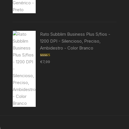
Rato Subblim Business Plus S/fios -
1200 DPI - Silencioso, Preciso,
Ambidestro - Color Branco
Avaliação
€
7,99
5.00
de 5
s