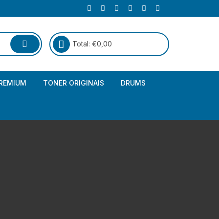
Total:
€
0,00
REMIUM
TONER ORIGINAIS
DRUMS
Canon
Brother – Genérico
HP
Canon – Genérico
Kyocera
Canon – Originais
Epson – Genéricos
HP – Genérico