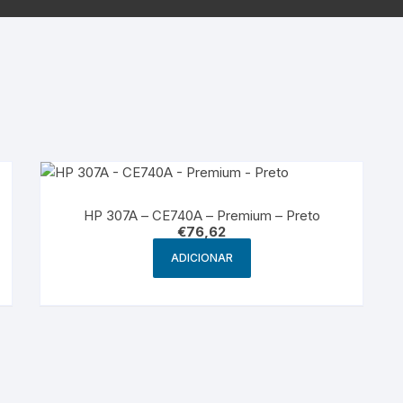
Samsung
Samsun
os sem fio
HP 307A – CE740A – Premium – Preto
€
76,62
ADICIONAR