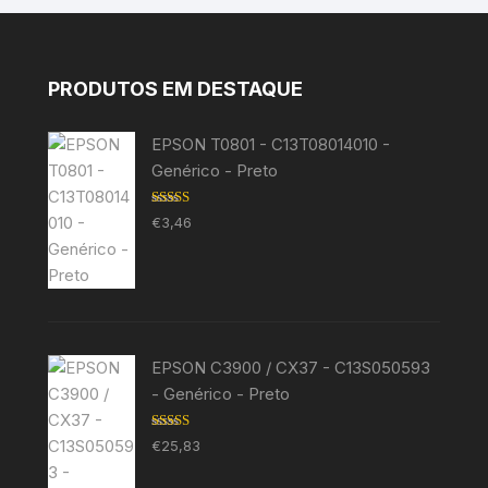
PRODUTOS EM DESTAQUE
EPSON T0801 - C13T08014010 -
Genérico - Preto
Avaliação
€
3,46
5.00
de 5
EPSON C3900 / CX37 - C13S050593
- Genérico - Preto
Avaliação
€
25,83
5.00
de 5