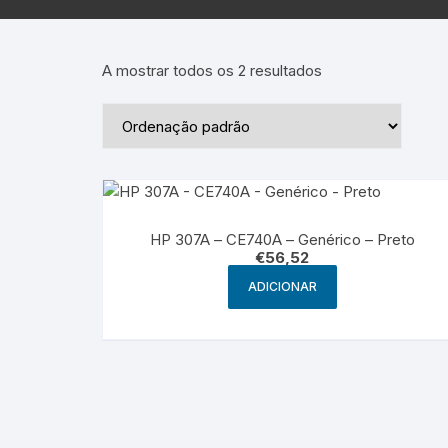
Epson – Pack
Rat
HP
A mostrar todos os 2 resultados
HP – Pack
Lexmark
Lexmark – Pack
HP 307A – CE740A – Genérico – Preto
€
56,52
ADICIONAR