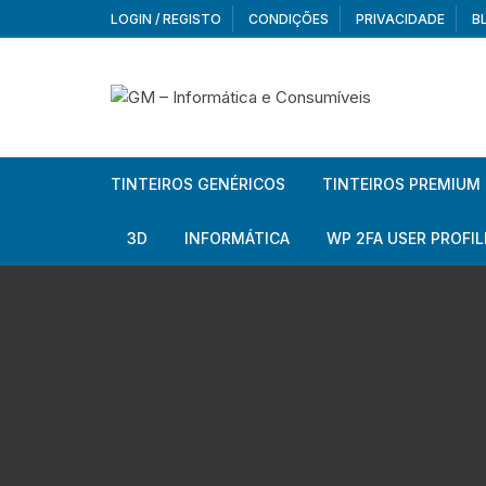
Skip
LOGIN / REGISTO
CONDIÇÕES
PRIVACIDADE
B
to
content
TINTEIROS GENÉRICOS
TINTEIROS PREMIUM
Brother
Brother
3D
INFORMÁTICA
WP 2FA USER PROFIL
Brother – Pack
Epson
Filamentos
Periféricos
Aur
Canon
HP
Armazenamento externo
Co
Ca
Canon – Pack
Lexmark
Redes e Conetividade
We
Me
Ad
Epson
Rat