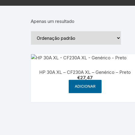
Epson – Pack
Rat
HP
Apenas um resultado
HP – Pack
Lexmark
Lexmark – Pack
HP 30A XL – CF230A XL – Genérico – Preto
€
27,47
ADICIONAR