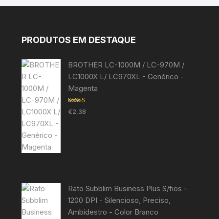
PRODUTOS EM DESTAQUE
BROTHER LC-1000M / LC-970M /
LC1000X L/ LC970XL - Genérico -
Magenta
Avaliação
€
2,38
5.00
de 5
Rato Subblim Business Plus S/fios -
1200 DPI - Silencioso, Preciso,
Ambidestro - Color Branco