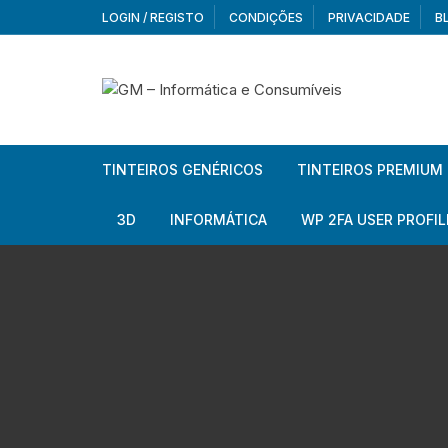
Skip
LOGIN / REGISTO
CONDIÇÕES
PRIVACIDADE
B
to
content
TINTEIROS GENÉRICOS
TINTEIROS PREMIUM
Brother
Brother
3D
INFORMÁTICA
WP 2FA USER PROFIL
Brother – Pack
Epson
Filamentos
Periféricos
Aur
Canon
HP
Armazenamento externo
Co
Ca
Canon – Pack
Lexmark
Redes e Conetividade
We
Me
Ad
Epson
Rat