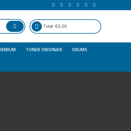
Total:
€
0,00
REMIUM
TONER ORIGINAIS
DRUMS
Canon
Brother – Genérico
HP
Canon – Genérico
Kyocera
Canon – Originais
Epson – Genéricos
HP – Genérico