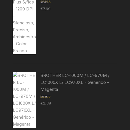
Avaliação
€
7,99
5.00
de 5
BROTHER LC-1000M / LC-970M /
LC1000X L/ LC970XL - Genérico -
Magenta
Avaliação
€
2,38
5.00
de 5