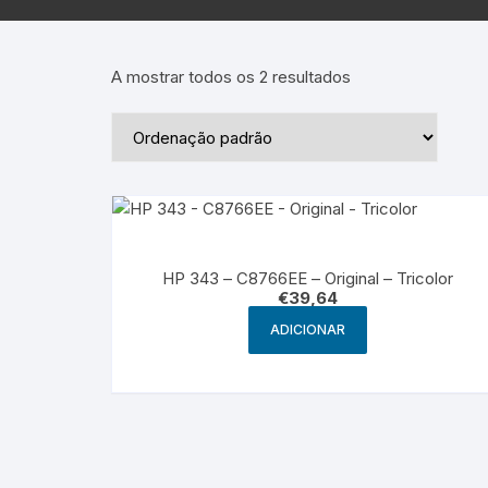
Epson – Pack
Rat
HP
A mostrar todos os 2 resultados
HP – Pack
Lexmark
Lexmark – Pack
HP 343 – C8766EE – Original – Tricolor
€
39,64
ADICIONAR