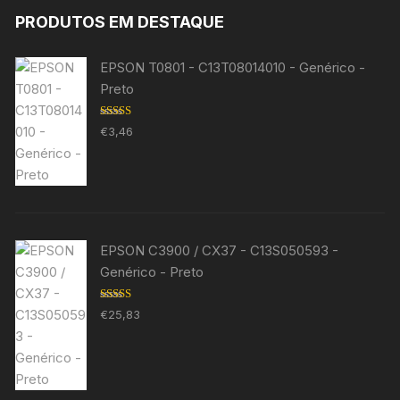
PRODUTOS EM DESTAQUE
EPSON T0801 - C13T08014010 - Genérico -
Preto
Avaliação
€
3,46
5.00
de 5
EPSON C3900 / CX37 - C13S050593 -
Genérico - Preto
Avaliação
€
25,83
5.00
de 5