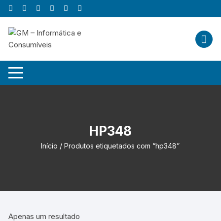
Skip
to
content
HP348
Início
/ Produtos etiquetados com “hp348”
Apenas um resultado