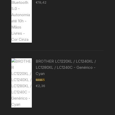
Avaliação
€
19,42
5.00
de 5
BROTHER LC1220XL / LC1240XL /
LC1280XL / LC1240C - Genérico -
Cyan
Avaliação
€
2,36
5.00
de 5