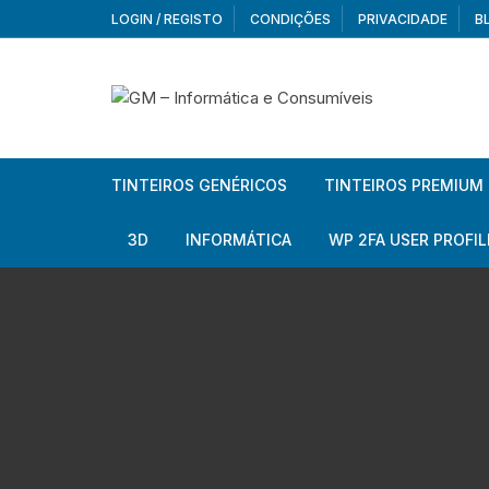
Skip
LOGIN / REGISTO
CONDIÇÕES
PRIVACIDADE
B
to
content
TINTEIROS GENÉRICOS
TINTEIROS PREMIUM
Brother
Brother
3D
INFORMÁTICA
WP 2FA USER PROFIL
Brother – Pack
Epson
Filamentos
Periféricos
Aur
Canon
HP
Armazenamento externo
Co
Ca
Canon – Pack
Lexmark
Redes e Conetividade
We
Me
Ad
Epson
Rat