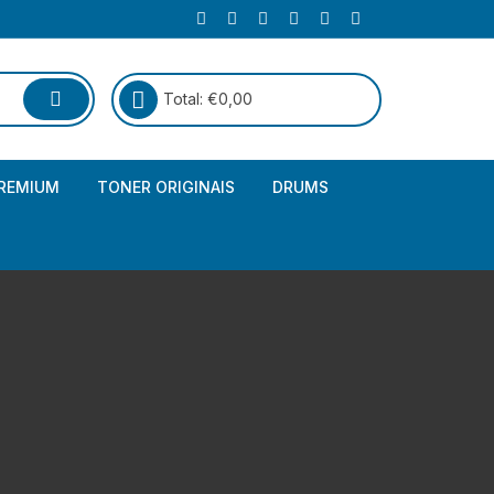
Total:
€
0,00
REMIUM
TONER ORIGINAIS
DRUMS
Canon
Brother – Genérico
HP
Canon – Genérico
Kyocera
Canon – Originais
Epson – Genéricos
HP – Genérico