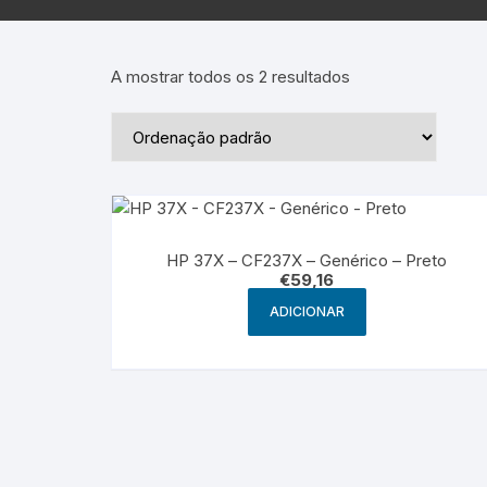
Epson – Pack
Rat
HP
A mostrar todos os 2 resultados
HP – Pack
Lexmark
Lexmark – Pack
HP 37X – CF237X – Genérico – Preto
€
59,16
ADICIONAR