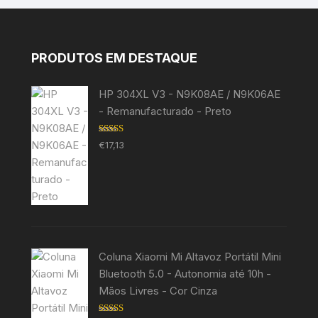
PRODUTOS EM DESTAQUE
HP 304XL V3 - N9K08AE / N9K06AE
- Remanufacturado - Preto
Avaliação
€
17,13
5.00
de 5
Coluna Xiaomi Mi Altavoz Portátil Mini
Bluetooth 5.0 - Autonomia até 10h -
Mãos Livres - Cor Cinza