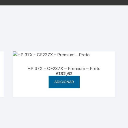
Samsung
Samsun
os sem fio
HP 37X – CF237X – Premium – Preto
€
132,62
ADICIONAR