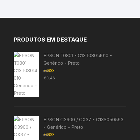
PRODUTOS EM DESTAQUE
EPSON T0801 - C13T08014010 -
Genérico - Preto
Avaliação
€
3,46
5.00
de 5
EPSON C3900 / CX37 - C13S050593
- Genérico - Preto