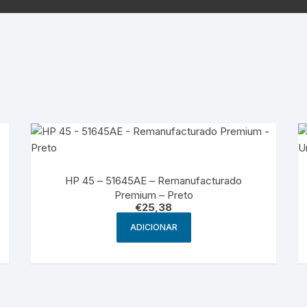
Samsung
Samsun
os sem fio
HP 45 – 51645AE – Remanufacturado
Premium – Preto
€
25,38
ADICIONAR