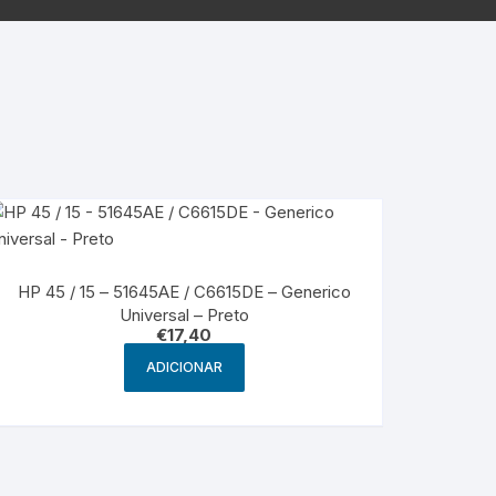
g
HP – Originais
Samsung – Genérico
HP 45 / 15 – 51645AE / C6615DE – Generico
Universal – Preto
€
17,40
ADICIONAR