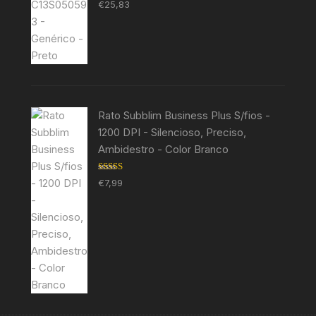
Avaliação
€
25,83
5.00
de 5
Rato Subblim Business Plus S/fios -
1200 DPI - Silencioso, Preciso,
Ambidestro - Color Branco
Avaliação
€
7,99
5.00
de 5