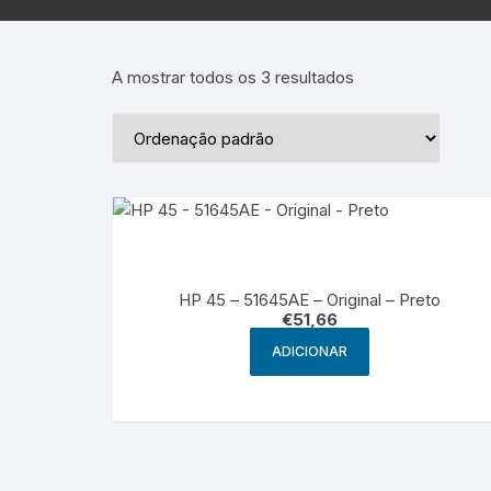
Epson – Pack
Rat
HP
A mostrar todos os 3 resultados
HP – Pack
Lexmark
Lexmark – Pack
HP 45 – 51645AE – Original – Preto
€
51,66
ADICIONAR