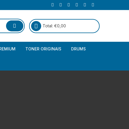
Total:
€
0,00
REMIUM
TONER ORIGINAIS
DRUMS
Canon
Brother – Genérico
HP
Canon – Genérico
Kyocera
Canon – Originais
Epson – Genéricos
HP – Genérico