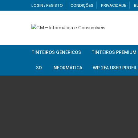
Skip
LOGIN / REGISTO
CONDIÇÕES
PRIVACIDADE
B
to
content
TINTEIROS GENÉRICOS
TINTEIROS PREMIUM
Brother
Brother
3D
INFORMÁTICA
WP 2FA USER PROFIL
Brother – Pack
Epson
Filamentos
Periféricos
Aur
Canon
HP
Armazenamento externo
Co
Ca
Canon – Pack
Lexmark
Redes e Conetividade
We
Me
Ad
Epson
Rat