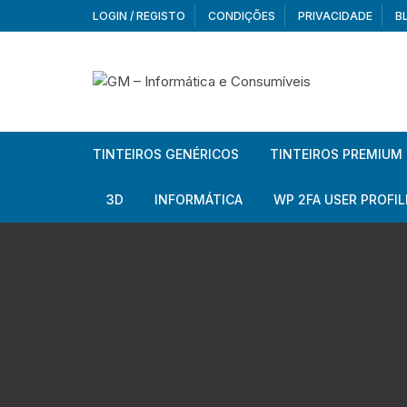
Skip
LOGIN / REGISTO
CONDIÇÕES
PRIVACIDADE
B
to
content
TINTEIROS GENÉRICOS
TINTEIROS PREMIUM
Brother
Brother
3D
INFORMÁTICA
WP 2FA USER PROFIL
Brother – Pack
Epson
Filamentos
Periféricos
Aur
Canon
HP
Armazenamento externo
Co
Ca
Canon – Pack
Lexmark
Redes e Conetividade
We
Me
Ad
Epson
Rat