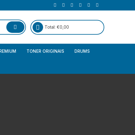
Total:
€
0,00
REMIUM
TONER ORIGINAIS
DRUMS
Canon
Brother – Genérico
HP
Canon – Genérico
Kyocera
Canon – Originais
Epson – Genéricos
HP – Genérico