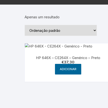
Epson – Pack
Rat
HP
Apenas um resultado
HP – Pack
Lexmark
Lexmark – Pack
HP 646X – CE264X – Genérico – Preto
€
37,30
ADICIONAR