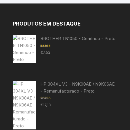
PRODUTOS EM DESTAQUE
BROTHER TN1050 - Genérico - Preto
Avaliação
€
7,52
5.00
de 5
HP 304XL V3 - N9K08AE / N9K06AE
- Remanufacturado - Preto
Avaliação
€
17,13
5.00
de 5