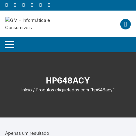
Skip
to
content
HP648ACY
Início
/ Produtos etiquetados com “hp648acy”
Apenas um resultado