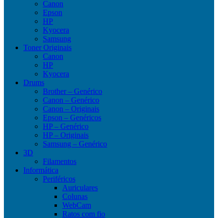
Canon
Epson
HP
Kyocera
Samsung
Toner Originais
Canon
HP
Kyocera
Drums
Brother – Genérico
Canon – Genérico
Canon – Originais
Epson – Genéricos
HP – Genérico
HP – Originais
Samsung – Genérico
3D
Filamentos
Informática
Periféricos
Auriculares
Colunas
WebCam
Ratos com fio