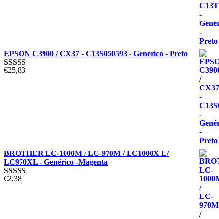
EPSON C3900 / CX37 - C13S050593 - Genérico - Preto
€
25,83
Avaliação
5.00
de 5
BROTHER LC-1000M / LC-970M / LC1000X L/
LC970XL - Genérico -Magenta
€
2,38
Avaliação
5.00
de 5