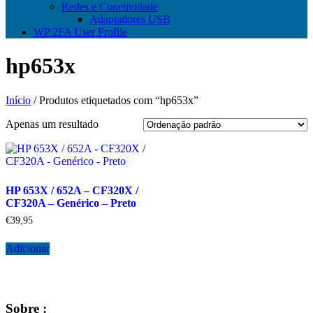
Redes e Conetividade
Adaptadores USB
WP 2FA User Profile
hp653x
Início
/ Produtos etiquetados com “hp653x”
Apenas um resultado
HP 653X / 652A – CF320X /
CF320A – Genérico – Preto
€
39,95
Adicionar
Sobre :