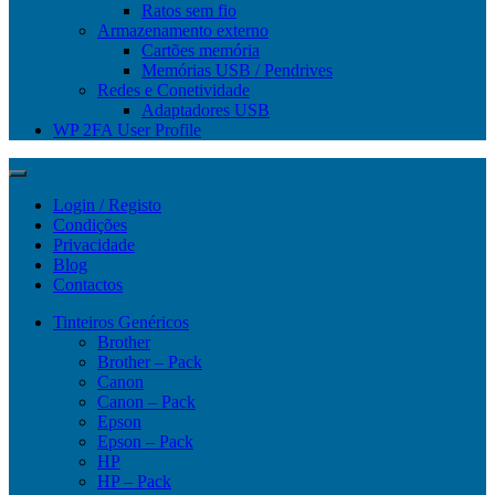
Ratos sem fio
Armazenamento externo
Cartões memória
Memórias USB / Pendrives
Redes e Conetividade
Adaptadores USB
WP 2FA User Profile
Login / Registo
Condições
Privacidade
Blog
Contactos
Tinteiros Genéricos
Brother
Brother – Pack
Canon
Canon – Pack
Epson
Epson – Pack
HP
HP – Pack