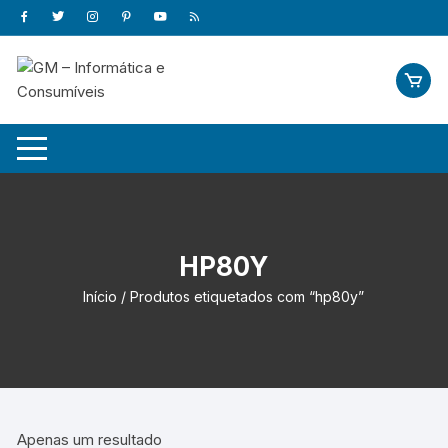
Skip
to
content
HP80Y
Início
/ Produtos etiquetados com “hp80y”
Apenas um resultado