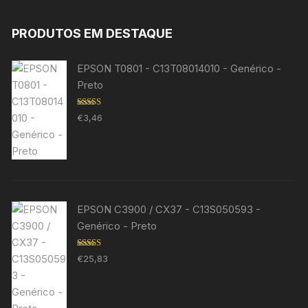
PRODUTOS EM DESTAQUE
EPSON T0801 - C13T08014010 - Genérico -
Preto
Avaliação
€
3,46
5.00
de 5
EPSON C3900 / CX37 - C13S050593 -
Genérico - Preto
Avaliação
€
25,83
5.00
de 5