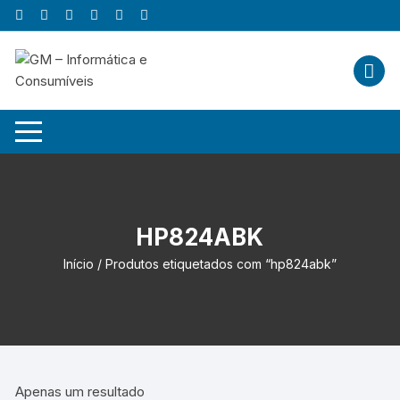
Skip
to
content
HP824ABK
Início
/ Produtos etiquetados com “hp824abk”
Apenas um resultado