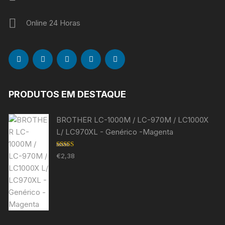
Online 24 Horas
PRODUTOS EM DESTAQUE
BROTHER LC-1000M / LC-970M / LC1000X
L/ LC970XL - Genérico -Magenta
Avaliação
€
2,38
5.00
de 5