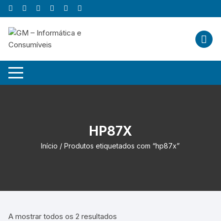
Skip
to
content
HP87X
Início
/ Produtos etiquetados com “hp87x”
A mostrar todos os 2 resultados