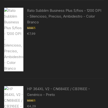
Rato Subblim Business Plus S/fios - 1200 DPI
- Silencioso, Preciso, Ambidestro - Color
Branco
Avaliação
€
7,99
5.00
de 5
HP 364XL V2 - CN684EE / CB316EE -
Genérico - Preto
Avaliação
€
4,29