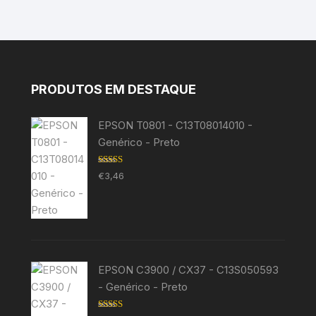
PRODUTOS EM DESTAQUE
EPSON T0801 - C13T08014010 -
Genérico - Preto
Avaliação
€
3,46
5.00
de 5
EPSON C3900 / CX37 - C13S050593
- Genérico - Preto