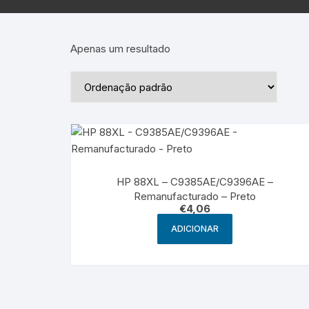
Epson – Pack
Rat
HP
Apenas um resultado
HP – Pack
Lexmark
Lexmark – Pack
HP 88XL – C9385AE/C9396AE –
Remanufacturado – Preto
€
4,06
ADICIONAR