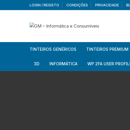
Skip
LOGIN / REGISTO
CONDIÇÕES
PRIVACIDADE
B
to
content
TINTEIROS GENÉRICOS
TINTEIROS PREMIUM
Brother
Brother
3D
INFORMÁTICA
WP 2FA USER PROFIL
Brother – Pack
Epson
Filamentos
Periféricos
Aur
Canon
HP
Armazenamento externo
Co
Ca
Canon – Pack
Lexmark
Redes e Conetividade
We
Me
Ad
Epson
Rat