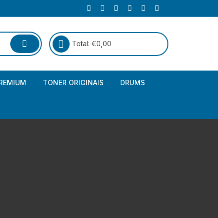
Total:
€
0,00
REMIUM
TONER ORIGINAIS
DRUMS
Canon
Brother – Genérico
HP
Canon – Genérico
Kyocera
Canon – Originais
Epson – Genéricos
HP – Genérico