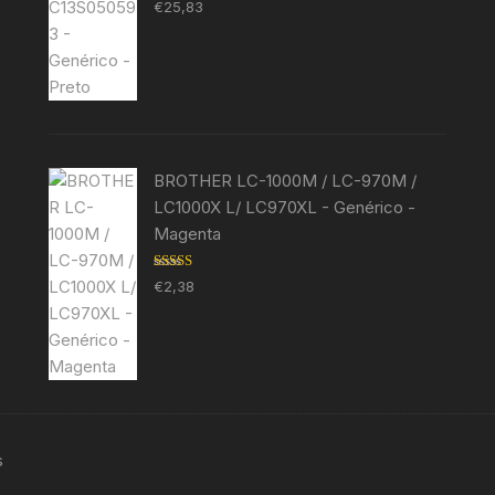
Avaliação
€
25,83
5.00
de 5
BROTHER LC-1000M / LC-970M /
LC1000X L/ LC970XL - Genérico -
Magenta
Avaliação
€
2,38
5.00
de 5
s