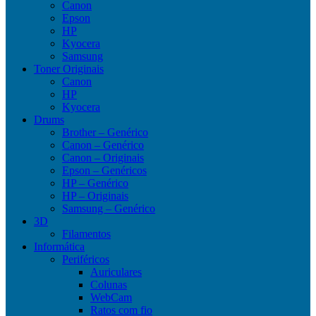
Canon
Epson
HP
Kyocera
Samsung
Toner Originais
Canon
HP
Kyocera
Drums
Brother – Genérico
Canon – Genérico
Canon – Originais
Epson – Genéricos
HP – Genérico
HP – Originais
Samsung – Genérico
3D
Filamentos
Informática
Periféricos
Auriculares
Colunas
WebCam
Ratos com fio