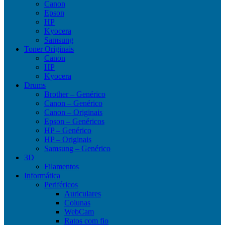
Canon
Epson
HP
Kyocera
Samsung
Toner Originais
Canon
HP
Kyocera
Drums
Brother – Genérico
Canon – Genérico
Canon – Originais
Epson – Genéricos
HP – Genérico
HP – Originais
Samsung – Genérico
3D
Filamentos
Informática
Periféricos
Auriculares
Colunas
WebCam
Ratos com fio