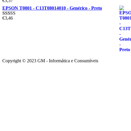
€
3,57
Avaliação
5.00
de 5
EPSON T0801 - C13T08014010 - Genérico - Preto
€
3,46
Avaliação
5.00
de 5
Copyright © 2023 GM - Informática e Consumíveis