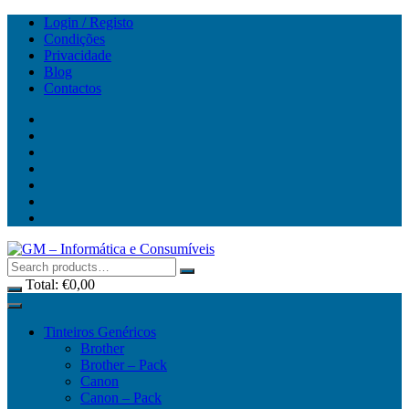
Skip
Login / Registo
to
Condições
content
Privacidade
Blog
Contactos
Total:
€
0,00
Tinteiros Genéricos
Brother
Brother – Pack
Canon
Canon – Pack