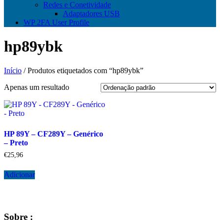
Redes e Conetividade
Adaptadores USB
WP 2FA User Profile
hp89ybk
Início
/ Produtos etiquetados com “hp89ybk”
Apenas um resultado
HP 89Y – CF289Y – Genérico
– Preto
€
25,96
Adicionar
Sobre :