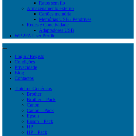
Ratos sem fio
Armazenamento externo
Cartões memória
Memórias USB / Pendrives
Redes e Conetividade
Adaptadores USB
WP 2FA User Profile
Login / Registo
Condições
Privacidade
Blog
Contactos
Tinteiros Genéricos
Brother
Brother – Pack
Canon
Canon – Pack
Epson
Epson – Pack
HP
HP – Pack