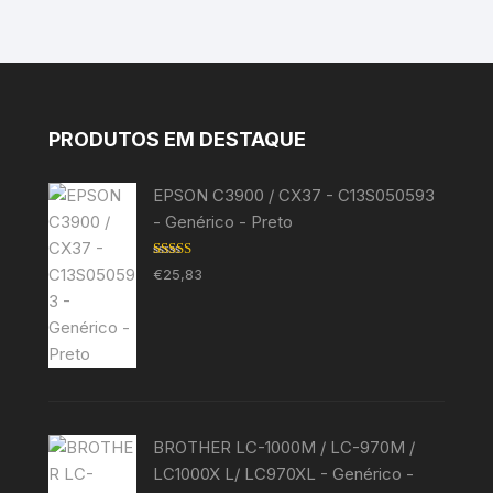
PRODUTOS EM DESTAQUE
EPSON C3900 / CX37 - C13S050593
- Genérico - Preto
Avaliação
€
25,83
5.00
de 5
BROTHER LC-1000M / LC-970M /
LC1000X L/ LC970XL - Genérico -