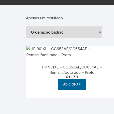
Epson – Pack
Rat
HP
Apenas um resultado
HP – Pack
Lexmark
Lexmark – Pack
HP 901XL – CC653AE/CC654AE –
Remanufacturado – Preto
€
11,73
ADICIONAR