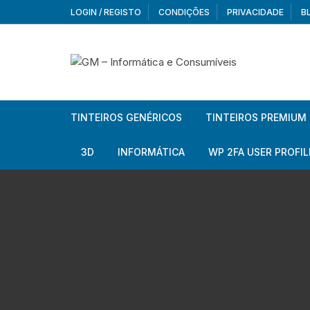
Skip
LOGIN / REGISTO
CONDIÇÕES
PRIVACIDADE
B
to
content
TINTEIROS GENÉRICOS
TINTEIROS PREMIUM
Brother
Brother
3D
INFORMÁTICA
WP 2FA USER PROFIL
Brother – Pack
Epson
Filamentos
Periféricos
Aur
Canon
HP
Armazenamento externo
Co
Ca
Canon – Pack
Lexmark
Redes e Conetividade
We
Me
Ad
Epson
Rat