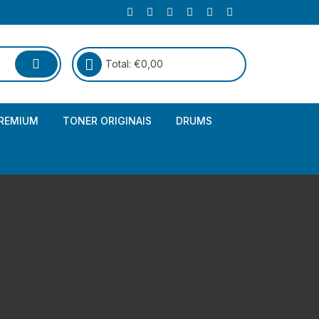
Total:
€
0,00
REMIUM
TONER ORIGINAIS
DRUMS
Canon
Brother – Genérico
HP
Canon – Genérico
Kyocera
Canon – Originais
Epson – Genéricos
HP – Genérico