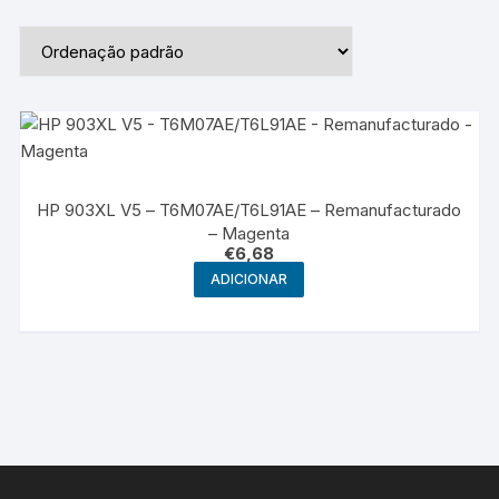
HP 903XL V5 – T6M07AE/T6L91AE – Remanufacturado
– Magenta
€
6,68
ADICIONAR