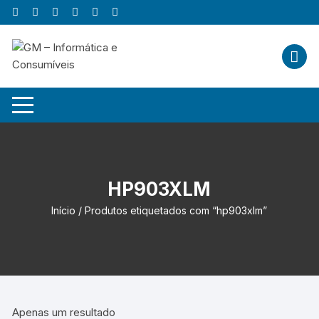
Skip
to
content
HP903XLM
Início
/ Produtos etiquetados com “hp903xlm”
Apenas um resultado