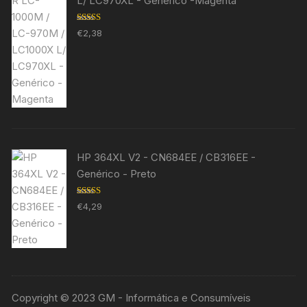
L/ LC970XL - Genérico -Magenta
Avaliação
€
2,38
5.00
de 5
HP 364XL V2 - CN684EE / CB316EE -
Genérico - Preto
Avaliação
€
4,29
5.00
de 5
Copyright © 2023 GM - Informática e Consumíveis