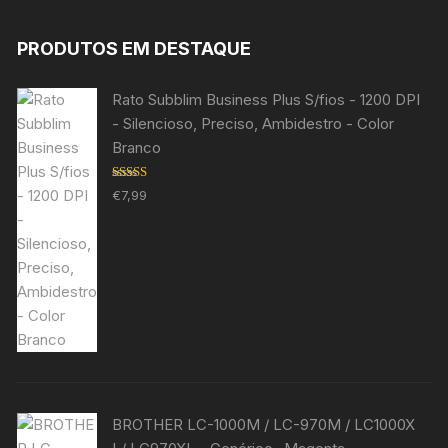
PRODUTOS EM DESTAQUE
Rato Subblim Business Plus S/fios - 1200 DPI
- Silencioso, Preciso, Ambidestro - Color
Branco
Avaliação
€
7,99
5.00
de 5
BROTHER LC-1000M / LC-970M / LC1000X