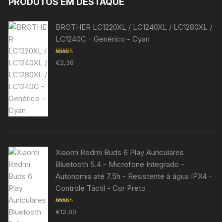
PRODUTOS EM DESTAQUE
BROTHER LC1220XL / LC1240XL / LC1280XL /
LC1240C - Genérico - Cyan
Avaliação
€
2,36
5.00
de 5
Xiaomi Redmi Buds 6 Play Auriculares
Bluetooth 5.4 - Microfone Integrado -
Autonomia até 7.5h - Resistente à água IPX4 -
Controle Táctil - Cor Preto
Avaliação
€
12,00
5.00
de 5