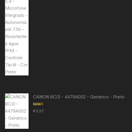
CANON BCI3 - 4479A002 - Genérico - Preto
Avaliação
€
3,57
5.00
de 5