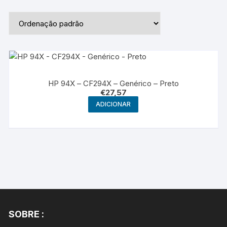
HP 94X – CF294X – Genérico – Preto
€
27,57
ADICIONAR
SOBRE :