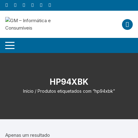
Skip
to
content
HP94XBK
Início
/ Produtos etiquetados com “hp94xbk”
Apenas um resultado