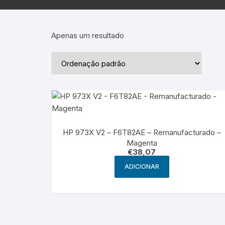
Epson – Pack
Rat
HP
Apenas um resultado
HP – Pack
Lexmark
Lexmark – Pack
HP 973X V2 – F6T82AE – Remanufacturado –
Magenta
€
38,07
ADICIONAR