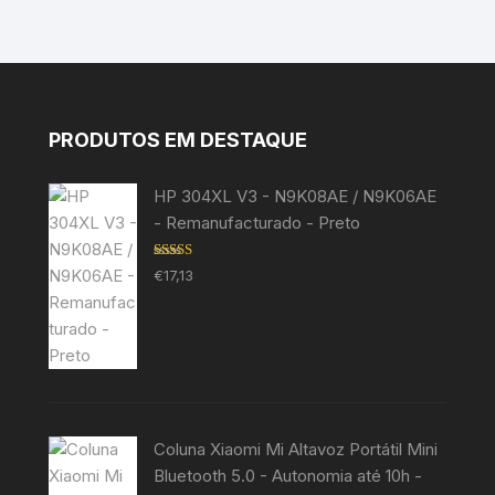
PRODUTOS EM DESTAQUE
HP 304XL V3 - N9K08AE / N9K06AE
- Remanufacturado - Preto
Avaliação
€
17,13
5.00
de 5
Coluna Xiaomi Mi Altavoz Portátil Mini
Bluetooth 5.0 - Autonomia até 10h -