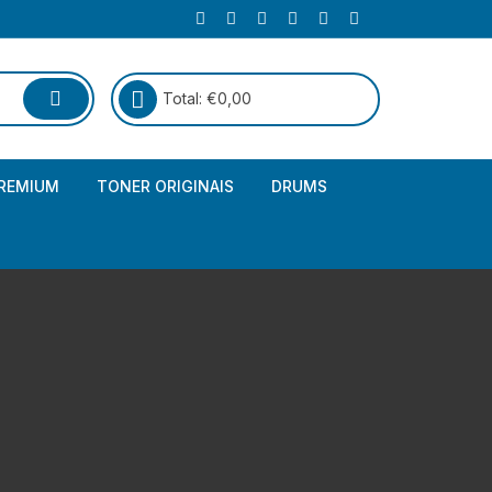
Total:
€
0,00
REMIUM
TONER ORIGINAIS
DRUMS
Canon
Brother – Genérico
HP
Canon – Genérico
Kyocera
Canon – Originais
Epson – Genéricos
HP – Genérico