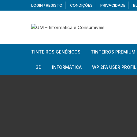
Skip
LOGIN / REGISTO
CONDIÇÕES
PRIVACIDADE
B
to
content
TINTEIROS GENÉRICOS
TINTEIROS PREMIUM
Brother
Brother
3D
INFORMÁTICA
WP 2FA USER PROFIL
Brother – Pack
Epson
Filamentos
Periféricos
Aur
Canon
HP
Armazenamento externo
Co
Ca
Canon – Pack
Lexmark
Redes e Conetividade
We
Me
Ad
Epson
Rat