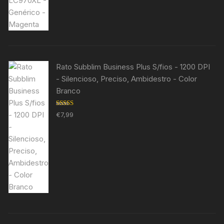
Rato Subblim Business Plus S/fios - 1200 DPI
- Silencioso, Preciso, Ambidestro - Color
Branco
Avaliação
€
7,99
5.00
de 5