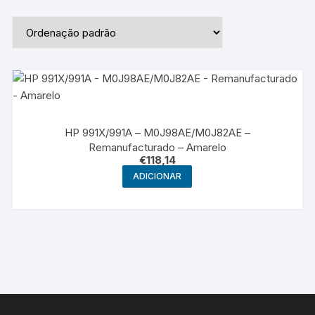
HP 991X/991A – M0J98AE/M0J82AE –
Remanufacturado – Amarelo
€
118,14
ADICIONAR