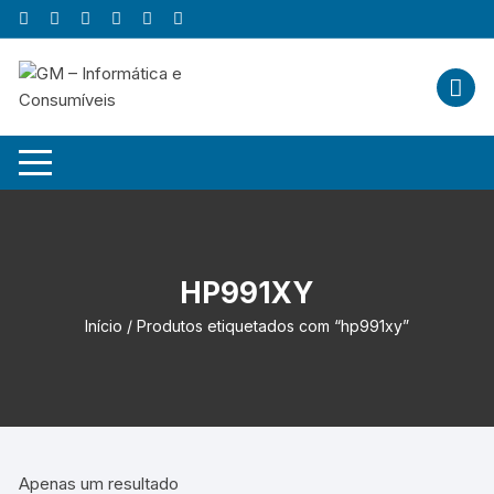
Skip
to
content
HP991XY
Início
/ Produtos etiquetados com “hp991xy”
Apenas um resultado