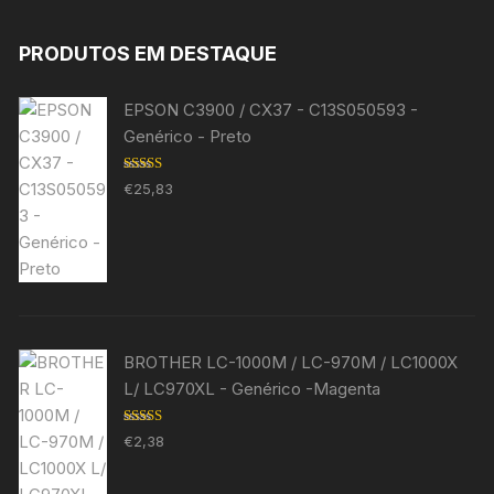
PRODUTOS EM DESTAQUE
EPSON C3900 / CX37 - C13S050593 -
Genérico - Preto
Avaliação
€
25,83
5.00
de 5
BROTHER LC-1000M / LC-970M / LC1000X
L/ LC970XL - Genérico -Magenta
Avaliação
€
2,38
5.00
de 5