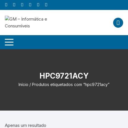
Skip
to
content
HPC9721ACY
Início
/ Produtos etiquetados com “hpc9721acy”
Apenas um resultado