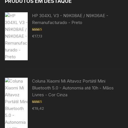
PRODUTOS EM DESTAQUE
HP 304XL V3 - N9K08AE / N9K06AE -
Remanufacturado - Preto
Avaliação
€
17,13
5.00
de 5
Coluna Xiaomi Mi Altavoz Portátil Mini
Bluetooth 5.0 - Autonomia até 10h - Mãos
Livres - Cor Cinza
Avaliação
€
19,42
5.00
de 5