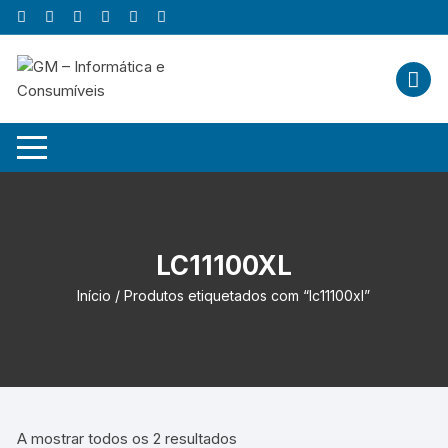
Skip
to
content
LC11100XL
Início
/ Produtos etiquetados com “lc11100xl”
A mostrar todos os 2 resultados