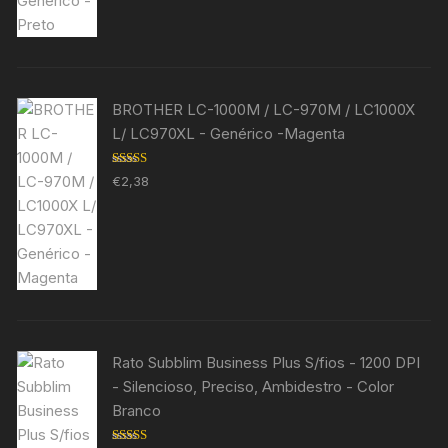
BROTHER LC-1000M / LC-970M / LC1000X
L/ LC970XL - Genérico -Magenta
Avaliação
€
2,38
5.00
de 5
Rato Subblim Business Plus S/fios - 1200 DPI
- Silencioso, Preciso, Ambidestro - Color
Branco