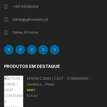
+351 912284314
admin@gilmonteiro.pt
Online 24 Horas
PRODUTOS EM DESTAQUE
EPSON C3900 / CX37 - C13S050593 -
Genérico - Preto
Avaliação
€
25,83
5.00
de 5