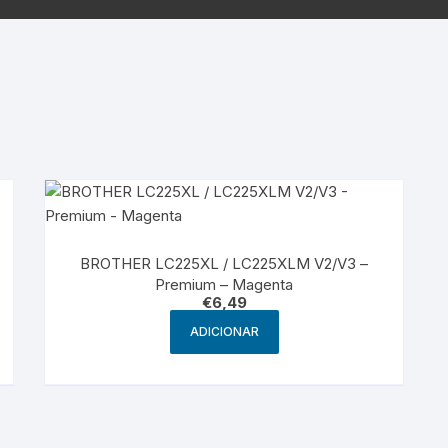
Samsung
Samsun
os sem fio
BROTHER LC225XL / LC225XLM V2/V3 –
Premium – Magenta
€
6,49
ADICIONAR