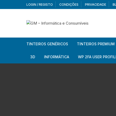
Skip
LOGIN / REGISTO
CONDIÇÕES
PRIVACIDADE
B
to
content
TINTEIROS GENÉRICOS
TINTEIROS PREMIUM
Brother
Brother
3D
INFORMÁTICA
WP 2FA USER PROFIL
Brother – Pack
Epson
Filamentos
Periféricos
Aur
Canon
HP
Armazenamento externo
Co
Ca
Canon – Pack
Lexmark
Redes e Conetividade
We
Me
Ad
Epson
Rat