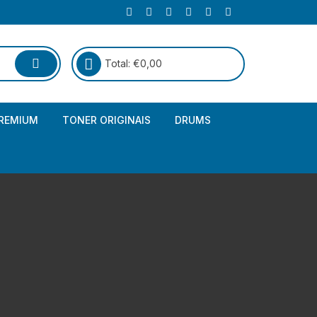
Total:
€
0,00
REMIUM
TONER ORIGINAIS
DRUMS
Canon
Brother – Genérico
HP
Canon – Genérico
Kyocera
Canon – Originais
Epson – Genéricos
HP – Genérico