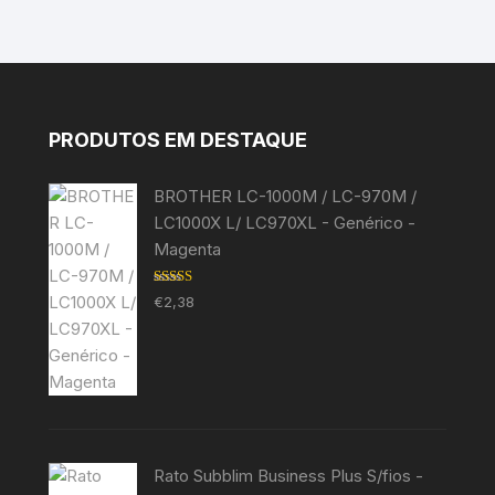
PRODUTOS EM DESTAQUE
BROTHER LC-1000M / LC-970M /
LC1000X L/ LC970XL - Genérico -
Magenta
Avaliação
€
2,38
5.00
de 5
Rato Subblim Business Plus S/fios -