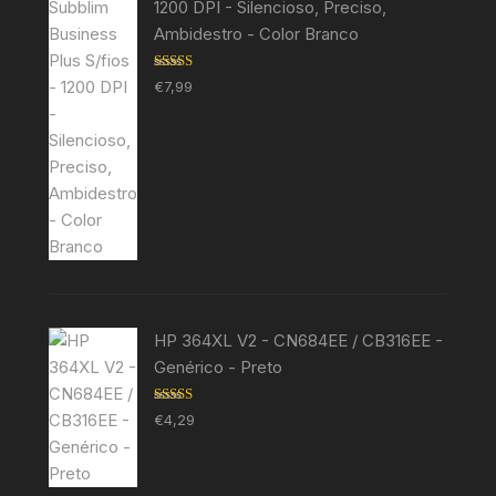
1200 DPI - Silencioso, Preciso,
Ambidestro - Color Branco
Avaliação
€
7,99
5.00
de 5
HP 364XL V2 - CN684EE / CB316EE -
Genérico - Preto
Avaliação
€
4,29
5.00
de 5