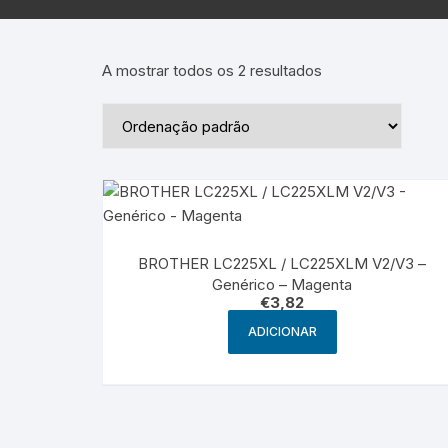
Epson – Pack
Rat
HP
A mostrar todos os 2 resultados
HP – Pack
Lexmark
Lexmark – Pack
BROTHER LC225XL / LC225XLM V2/V3 –
Genérico – Magenta
€
3,82
ADICIONAR