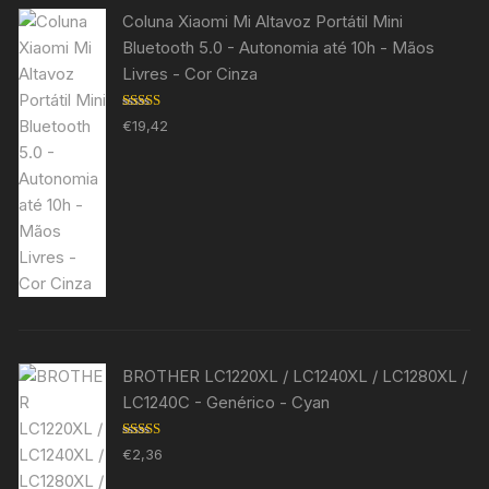
Coluna Xiaomi Mi Altavoz Portátil Mini
Bluetooth 5.0 - Autonomia até 10h - Mãos
Livres - Cor Cinza
Avaliação
€
19,42
5.00
de 5
BROTHER LC1220XL / LC1240XL / LC1280XL /
LC1240C - Genérico - Cyan
Avaliação
€
2,36
5.00
de 5