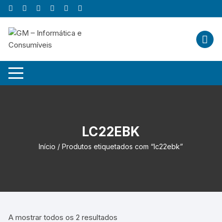
Skip
to
content
LC22EBK
Início
/ Produtos etiquetados com “lc22ebk”
A mostrar todos os 2 resultados