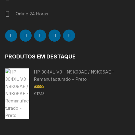
Online 24 Horas
PRODUTOS EM DESTAQUE
HP 304XL V3 - N9K08AE / N9K06AE -
Remanufacturado - Preto
Avaliação
€
17,13
5.00
de 5