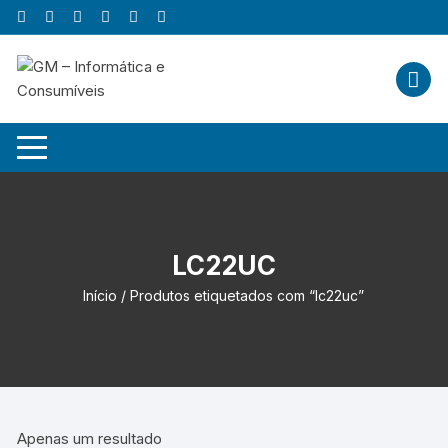
Skip
to
content
LC22UC
Início
/ Produtos etiquetados com “lc22uc”
Apenas um resultado