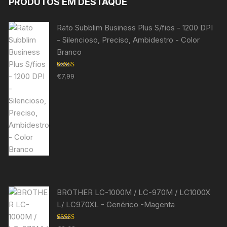
PRODUTOS EM DESTAQUE
Rato Subblim Business Plus S/fios - 1200 DPI
- Silencioso, Preciso, Ambidestro - Color
Branco
Avaliação
€
7,99
5.00
de 5
BROTHER LC-1000M / LC-970M / LC1000X
L/ LC970XL - Genérico -Magenta
Avaliação