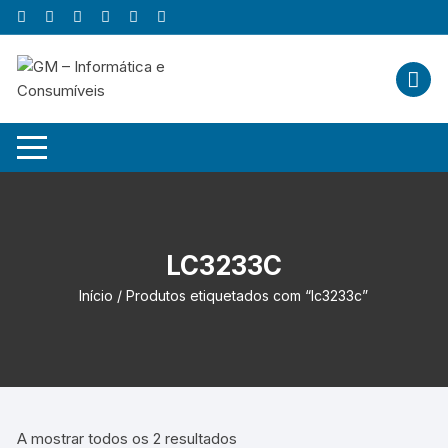
Skip
to
content
LC3233C
Início
/ Produtos etiquetados com “lc3233c”
A mostrar todos os 2 resultados