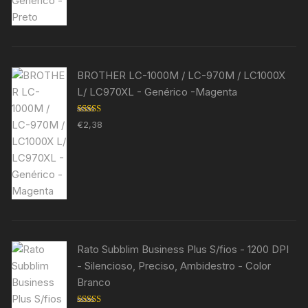
BROTHER LC-1000M / LC-970M / LC1000X
L/ LC970XL - Genérico -Magenta
Avaliação
€
2,38
5.00
de 5
Rato Subblim Business Plus S/fios - 1200 DPI
- Silencioso, Preciso, Ambidestro - Color
Branco