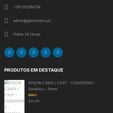
+351 912284314
admin@gilmonteiro.pt
Online 24 Horas
PRODUTOS EM DESTAQUE
EPSON C3900 / CX37 - C13S050593 -
Genérico - Preto
Avaliação
€
25,83
5.00
de 5