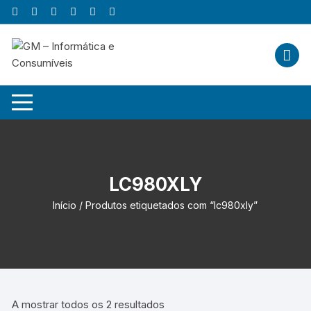
Skip
to
content
LC980XLY
Início
/ Produtos etiquetados com “lc980xly”
A mostrar todos os 2 resultados