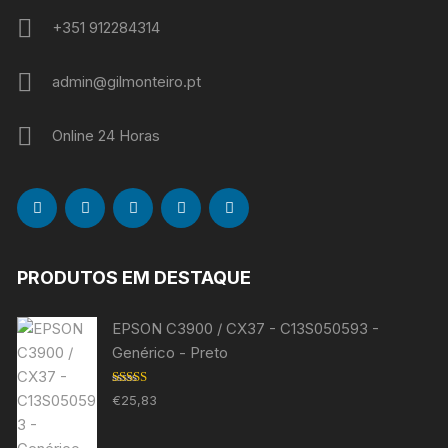
+351 912284314
admin@gilmonteiro.pt
Online 24 Horas
PRODUTOS EM DESTAQUE
EPSON C3900 / CX37 - C13S050593 -
Genérico - Preto
Avaliação
€
25,83
5.00
de 5