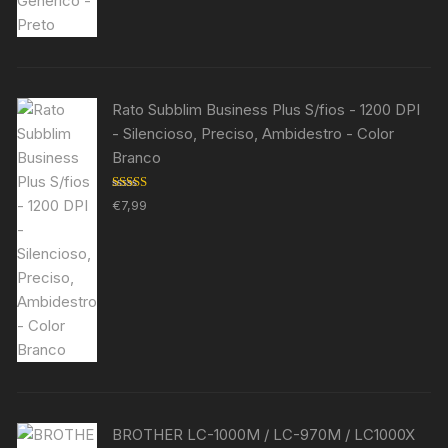
Rato Subblim Business Plus S/fios - 1200 DPI
- Silencioso, Preciso, Ambidestro - Color
Branco
Avaliação
€
7,99
5.00
de 5
BROTHER LC-1000M / LC-970M / LC1000X