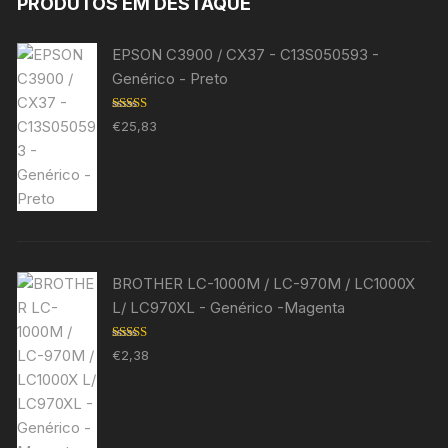
PRODUTOS EM DESTAQUE
EPSON C3900 / CX37 - C13S050593 -
Genérico - Preto
Avaliação
€
25,83
5.00
de 5
BROTHER LC-1000M / LC-970M / LC1000X
L/ LC970XL - Genérico -Magenta
Avaliação
€
2,38
5.00
de 5