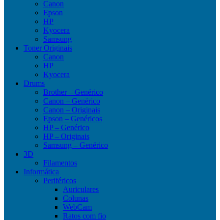
Canon
Epson
HP
Kyocera
Samsung
Toner Originais
Canon
HP
Kyocera
Drums
Brother – Genérico
Canon – Genérico
Canon – Originais
Epson – Genéricos
HP – Genérico
HP – Originais
Samsung – Genérico
3D
Filamentos
Informática
Periféricos
Auriculares
Colunas
WebCam
Ratos com fio