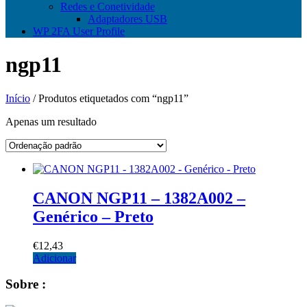
Redes e Conetividade
Adaptadores USB
WP 2FA User Profile
ngp11
Início
/ Produtos etiquetados com “ngp11”
Apenas um resultado
CANON NGP11 – 1382A002 –
Genérico – Preto
€
12,43
Adicionar
Sobre :