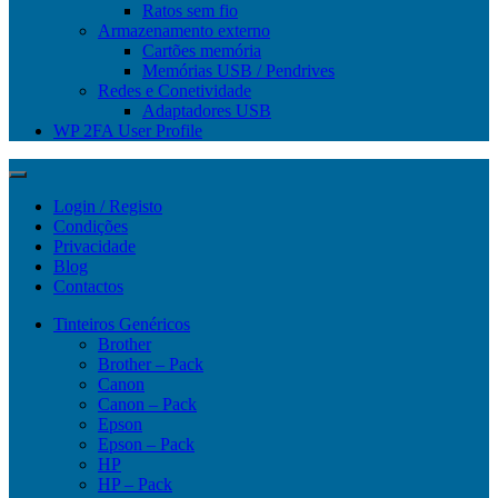
Ratos sem fio
Armazenamento externo
Cartões memória
Memórias USB / Pendrives
Redes e Conetividade
Adaptadores USB
WP 2FA User Profile
Login / Registo
Condições
Privacidade
Blog
Contactos
Tinteiros Genéricos
Brother
Brother – Pack
Canon
Canon – Pack
Epson
Epson – Pack
HP
HP – Pack