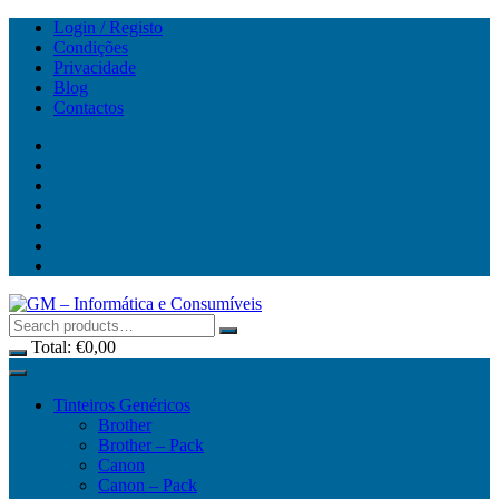
Skip
Login / Registo
to
Condições
content
Privacidade
Blog
Contactos
Total:
€
0,00
Tinteiros Genéricos
Brother
Brother – Pack
Canon
Canon – Pack