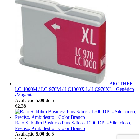
BROTHER
LC-1000M / LC-970M / LC1000X L/ LC970XL - Genérico
-Magenta
Avaliação
5.00
de 5
€
2,38
Rato Subblim Business Plus S/fios - 1200 DPI - Silencioso,
Preciso, Ambidestro - Color Branco
Avaliação
5.00
de 5