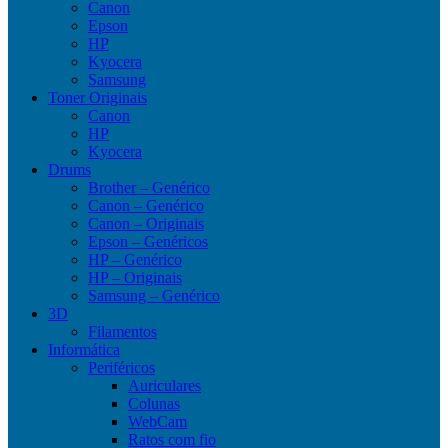
Canon
Epson
HP
Kyocera
Samsung
Toner Originais
Canon
HP
Kyocera
Drums
Brother – Genérico
Canon – Genérico
Canon – Originais
Epson – Genéricos
HP – Genérico
HP – Originais
Samsung – Genérico
3D
Filamentos
Informática
Periféricos
Auriculares
Colunas
WebCam
Ratos com fio