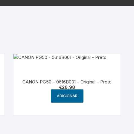
Samsung
Samsun
os sem fio
CANON PG50 – 0616B001 – Original – Preto
€
26,98
ADICIONAR