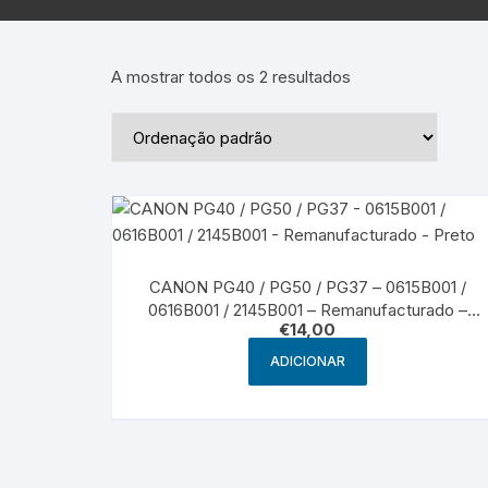
Epson – Pack
Rat
HP
A mostrar todos os 2 resultados
HP – Pack
Lexmark
Lexmark – Pack
CANON PG40 / PG50 / PG37 – 0615B001 /
0616B001 / 2145B001 – Remanufacturado –
€
14,00
Preto
ADICIONAR