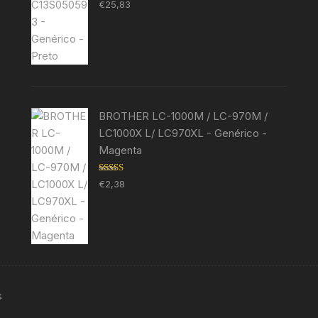
Avaliação
€
25,83
5.00
de 5
BROTHER LC-1000M / LC-970M /
LC1000X L/ LC970XL - Genérico -
Magenta
Avaliação
€
2,38
5.00
de 5
s