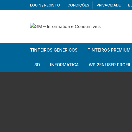
Skip
LOGIN / REGISTO
CONDIÇÕES
PRIVACIDADE
B
to
content
TINTEIROS GENÉRICOS
TINTEIROS PREMIUM
Brother
Brother
3D
INFORMÁTICA
WP 2FA USER PROFIL
Brother – Pack
Epson
Filamentos
Periféricos
Aur
Canon
HP
Armazenamento externo
Co
Ca
Canon – Pack
Lexmark
Redes e Conetividade
We
Me
Ad
Epson
Rat