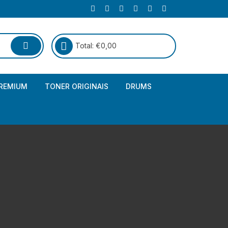
Total:
€
0,00
REMIUM
TONER ORIGINAIS
DRUMS
Canon
Brother – Genérico
HP
Canon – Genérico
Kyocera
Canon – Originais
Epson – Genéricos
HP – Genérico