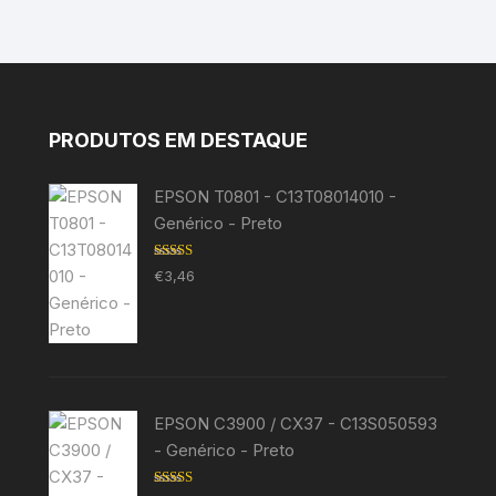
PRODUTOS EM DESTAQUE
EPSON T0801 - C13T08014010 -
Genérico - Preto
Avaliação
€
3,46
5.00
de 5
EPSON C3900 / CX37 - C13S050593
- Genérico - Preto