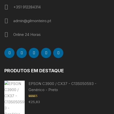
+351 912284314
admin@gilmonteiro.pt
Online 24 Horas
PRODUTOS EM DESTAQUE
EPSON C3900 / CX37 - C13S050593 -
Genérico - Preto
Avaliação
€
25,83
5.00
de 5