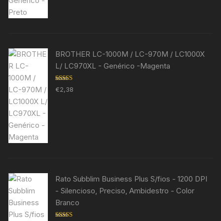
BROTHER LC-1000M / LC-970M / LC1000X
L/ LC970XL - Genérico -Magenta
Avaliação
€
2,38
5.00
de 5
Rato Subblim Business Plus S/fios - 1200 DPI
- Silencioso, Preciso, Ambidestro - Color
Branco