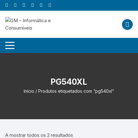
Skip
to
content
PG540XL
Início
/ Produtos etiquetados com “pg540xl”
A mostrar todos os 2 resultados