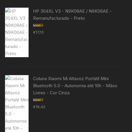
HP 304XL V3 - N9K08AE / N9K06AE -
Remanufacturado - Preto
Avaliação
€
17,13
5.00
de 5
Coluna Xiaomi Mi Altavoz Portátil Mini
Bluetooth 5.0 - Autonomia até 10h - Mãos
Livres - Cor Cinza
Avaliação
€
19,42
5.00
de 5