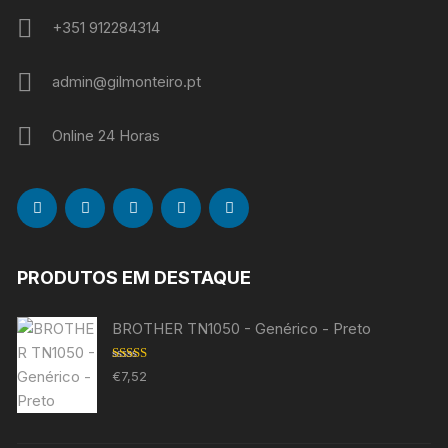
+351 912284314
admin@gilmonteiro.pt
Online 24 Horas
PRODUTOS EM DESTAQUE
BROTHER TN1050 - Genérico - Preto
Avaliação
€
7,52
5.00
de 5