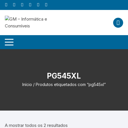
Skip
to
content
PG545XL
Início
/ Produtos etiquetados com “pg545xl”
A mostrar todos os 2 resultados