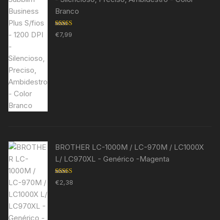
Branco
Avaliação
€
7,99
5.00
de 5
BROTHER LC-1000M / LC-970M / LC1000X
L/ LC970XL - Genérico -Magenta
Avaliação
€
2,38
5.00
de 5