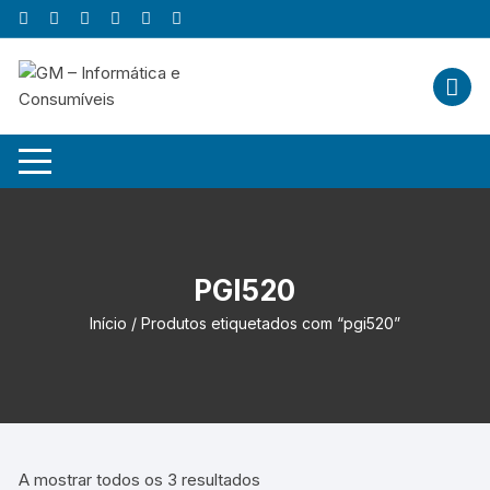
Skip
to
content
PGI520
Início
/ Produtos etiquetados com “pgi520”
A mostrar todos os 3 resultados