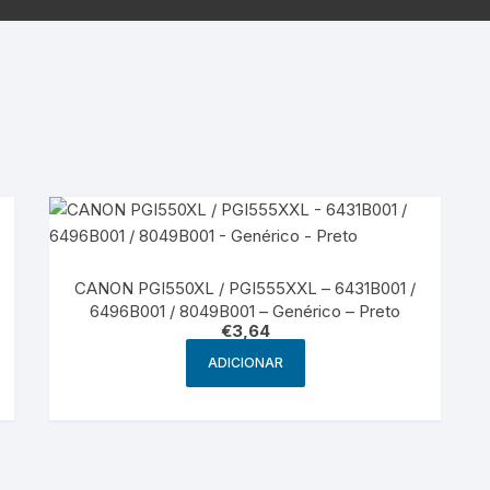
Samsung
Samsun
os sem fio
CANON PGI550XL / PGI555XXL – 6431B001 /
6496B001 / 8049B001 – Genérico – Preto
€
3,64
ADICIONAR