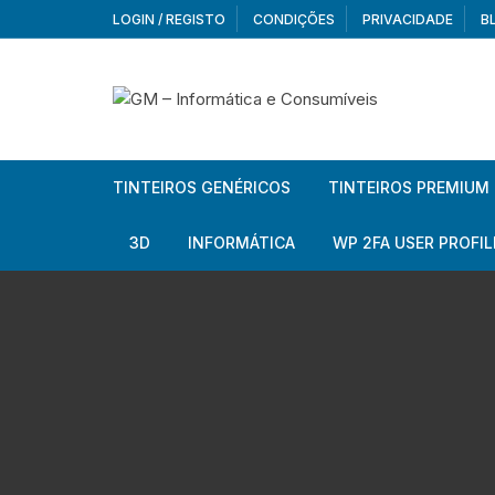
Skip
LOGIN / REGISTO
CONDIÇÕES
PRIVACIDADE
B
to
content
TINTEIROS GENÉRICOS
TINTEIROS PREMIUM
Brother
Brother
3D
INFORMÁTICA
WP 2FA USER PROFIL
Brother – Pack
Epson
Filamentos
Periféricos
Aur
Canon
HP
Armazenamento externo
Co
Ca
Canon – Pack
Lexmark
Redes e Conetividade
We
Me
Ad
Epson
Rat