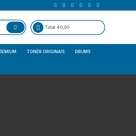
Total:
€
0,00
REMIUM
TONER ORIGINAIS
DRUMS
Canon
Brother – Genérico
HP
Canon – Genérico
Kyocera
Canon – Originais
Epson – Genéricos
HP – Genérico