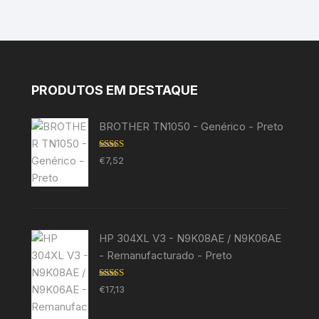
PRODUTOS EM DESTAQUE
BROTHER TN1050 - Genérico - Preto
Avaliação
€
7,52
5.00
de 5
HP 304XL V3 - N9K08AE / N9K06AE
- Remanufacturado - Preto
Avaliação
€
17,13
5.00
de 5