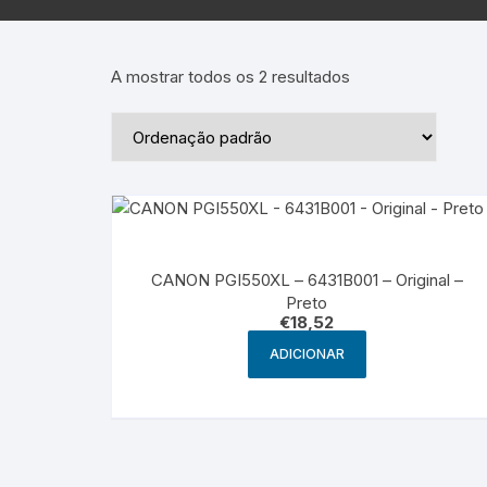
Epson – Pack
Rat
HP
A mostrar todos os 2 resultados
HP – Pack
Lexmark
Lexmark – Pack
CANON PGI550XL – 6431B001 – Original –
Preto
€
18,52
ADICIONAR