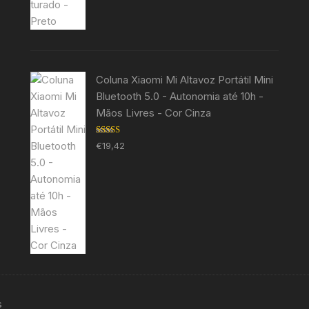
Coluna Xiaomi Mi Altavoz Portátil Mini
Bluetooth 5.0 - Autonomia até 10h -
Mãos Livres - Cor Cinza
Avaliação
€
19,42
5.00
de 5
s