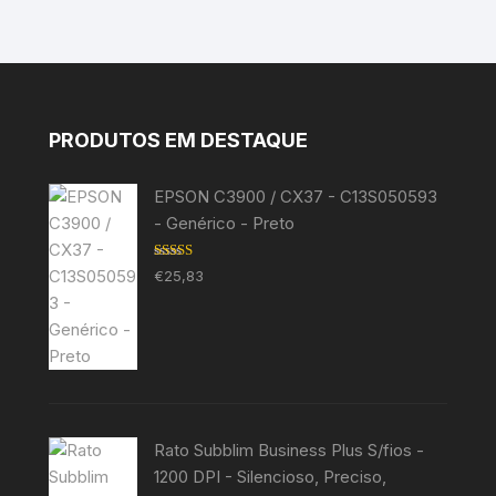
PRODUTOS EM DESTAQUE
EPSON C3900 / CX37 - C13S050593
- Genérico - Preto
Avaliação
€
25,83
5.00
de 5
Rato Subblim Business Plus S/fios -
1200 DPI - Silencioso, Preciso,