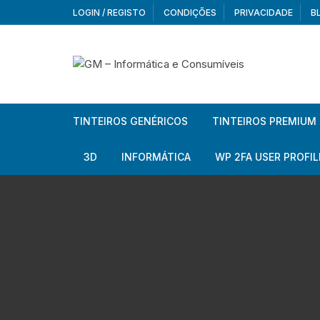
Skip
LOGIN / REGISTO
CONDIÇÕES
PRIVACIDADE
B
to
content
TINTEIROS GENÉRICOS
TINTEIROS PREMIUM
Brother
Brother
3D
INFORMÁTICA
WP 2FA USER PROFIL
Brother – Pack
Epson
Filamentos
Periféricos
Aur
Canon
HP
Armazenamento externo
Co
Ca
Canon – Pack
Lexmark
Redes e Conetividade
We
Me
Ad
Epson
Rat