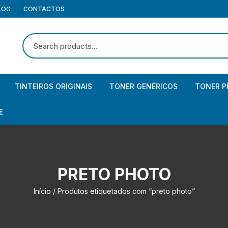
LOG
CONTACTOS
TINTEIROS ORIGINAIS
TONER GENÉRICOS
TONER P
Canon
Brother
Brother
E
Canon – Pack
Canon
Canon
iculares
HP
Epson
Epson
lunas
rtões memória
PRETO PHOTO
HP – Pack
HP
HP
bCam
mórias USB / Pendrives
aptadores USB
Início
/ Produtos etiquetados com “preto photo”
Kyocera
Kyocera
os com fio