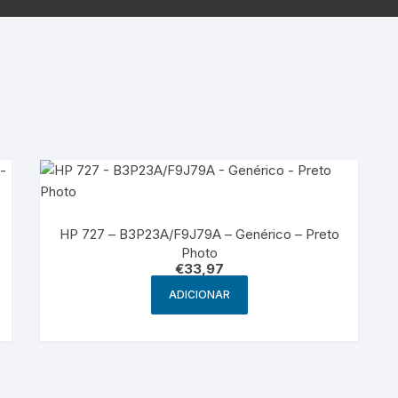
Samsung
Samsun
os sem fio
HP 727 – B3P23A/F9J79A – Genérico – Preto
Photo
€
33,97
ADICIONAR