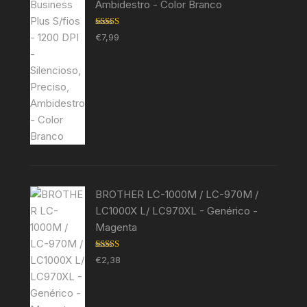
Ambidestro - Color Branco
Avaliação
€
7,99
5.00
de 5
BROTHER LC-1000M / LC-970M /
LC1000X L/ LC970XL - Genérico -
Magenta
Avaliação
€
2,38
5.00
de 5