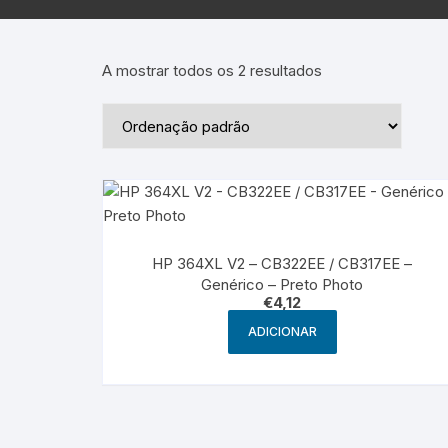
Epson – Pack
Rat
HP
A mostrar todos os 2 resultados
HP – Pack
Lexmark
Lexmark – Pack
HP 364XL V2 – CB322EE / CB317EE –
Genérico – Preto Photo
€
4,12
ADICIONAR