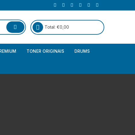
Total:
€
0,00
REMIUM
TONER ORIGINAIS
DRUMS
Canon
Brother – Genérico
HP
Canon – Genérico
Kyocera
Canon – Originais
Epson – Genéricos
HP – Genérico